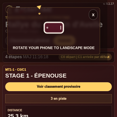
v. 0.1.17
x
TIMEKEEPING POWERED BY ETERNYTIME
Rallye du Moulin d'Avelle
Chronometrage etapes
Classement général
Admin
ROTATE YOUR PHONE TO LANDSCAPE MODE
4 étapes
MAJ 11:16:18
C0 départ | C1 arrivée par défaut
MT1-1 · C0/C1
STAGE 1 - ÉPENOUSE
Voir classement provisoire
3 en piste
DISTANCE
25,3 km