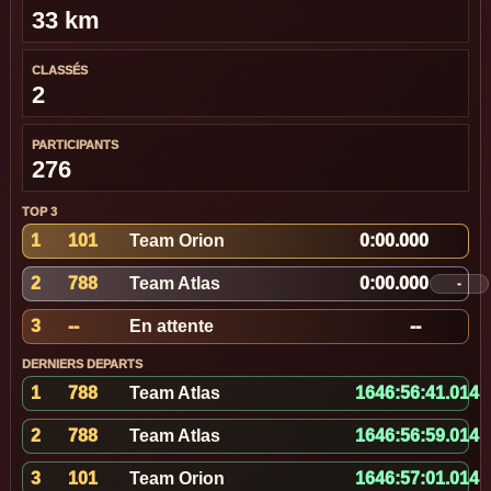
33 km
CLASSÉS
2
PARTICIPANTS
276
TOP 3
1
101
Team Orion
0:00.000
2
788
Team Atlas
0:00.000
-
3
--
En attente
--
DERNIERS DEPARTS
1
788
Team Atlas
1646:56:41.509
2
788
Team Atlas
1646:56:59.509
3
101
Team Orion
1646:57:01.509