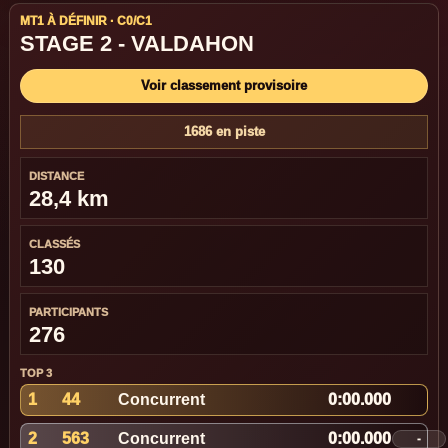
MT1 À DÉFINIR · C0/C1
STAGE 2 - VALDAHON
Voir classement provisoire
1686 en piste
DISTANCE
28,4 km
CLASSÉS
130
PARTICIPANTS
276
TOP 3
1
44
Concurrent
0:00.000
2
563
Concurrent
0:00.000
-