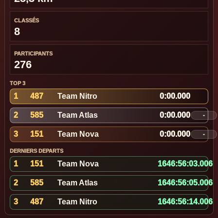
CLASSÉS
8
PARTICIPANTS
276
TOP 3
1
487
Team Nitro
0:00.000
2
585
Team Atlas
0:00.000
-
3
151
Team Nova
0:00.000
-
DERNIERS DEPARTS
1
151
Team Nova
1646:56:03.501
2
585
Team Atlas
1646:56:05.501
3
487
Team Nitro
1646:56:14.501