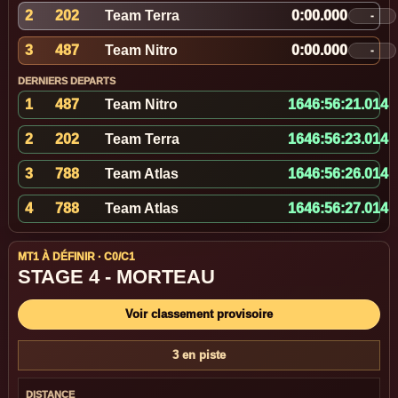
2
202
Team Terra
0:00.000
-
3
487
Team Nitro
0:00.000
-
DERNIERS DEPARTS
1
487
Team Nitro
1646:56:21.508
2
202
Team Terra
1646:56:23.508
3
788
Team Atlas
1646:56:26.508
4
788
Team Atlas
1646:56:27.508
MT1 À DÉFINIR · C0/C1
STAGE 4 - MORTEAU
Voir classement provisoire
3 en piste
DISTANCE