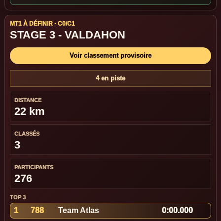
MT1 À DÉFINIR · C0/C1
STAGE 3 - VALDAHON
Voir classement provisoire
4 en piste
DISTANCE
22 km
CLASSÉS
3
PARTICIPANTS
276
TOP 3
1
788
Team Atlas
0:00.000